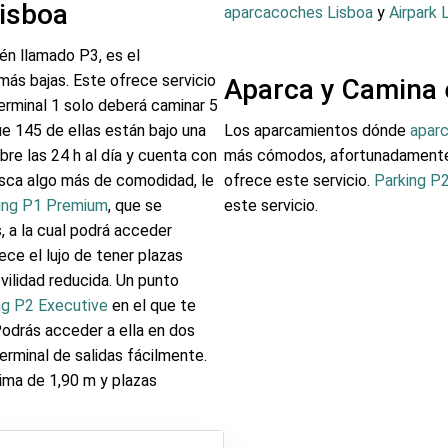
isboa
aparcacoches Lisboa
y
Airpark 
én llamado P3, es el
 más bajas. Este ofrece servicio
Aparca y Camina 
 terminal 1 solo deberá caminar 5
ue 145 de ellas están bajo una
Los aparcamientos dónde
aparc
abre las 24 h al día y cuenta con
más cómodos, afortunadamente 
busca algo más de comodidad, le
ofrece este servicio.
Parking P
ing P1 Premium
, que se
este servicio.
, a la cual podrá acceder
ce el lujo de tener plazas
vilidad reducida. Un punto
ng P2 Executive
en el que te
Podrás acceder a ella en dos
erminal de salidas fácilmente.
xima de 1,90 m y plazas