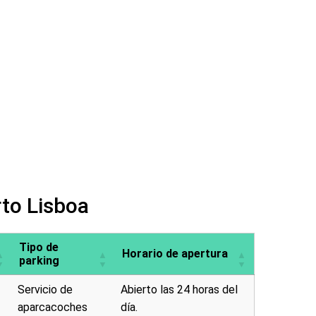
rto Lisboa
Tipo de
Horario de apertura
parking
Servicio de
Abierto las 24 horas del
aparcacoches
día.