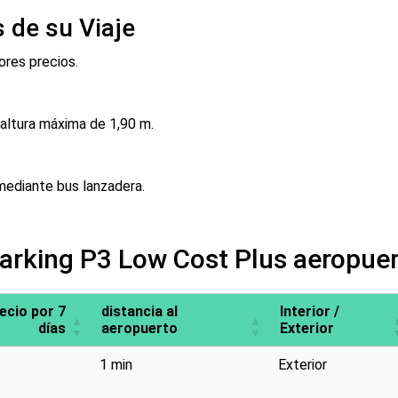
 de su Viaje
ores precios.
 altura máxima de 1,90 m.
mediante bus lanzadera.
Parking P3 Low Cost Plus aeropue
ecio por 7
distancia al
Interior /
días
aeropuerto
Exterior
1 min
Exterior