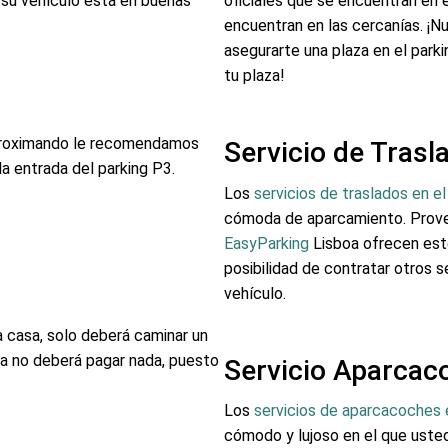
 su vehículo está en buenas
oficiales que se encuentran en
encuentran en las cercanías. ¡Nu
asegurarte una plaza en el parki
tu plaza!
 aproximando le recomendamos
Servicio de Trasl
la entrada del parking P3.
Los
servicios de traslados en e
cómoda de aparcamiento. Pro
EasyParking
Lisboa ofrecen este
posibilidad de contratar otros 
vehículo.
a casa, solo deberá caminar un
ida no deberá pagar nada, puesto
Servicio Aparcac
Los
servicios de aparcacoches 
cómodo y lujoso en el que usted