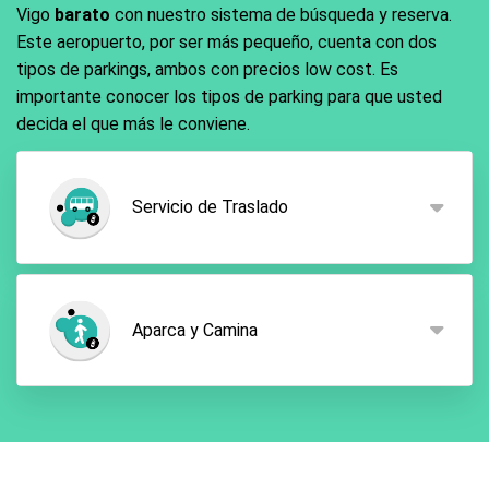
Vigo
barato
con nuestro sistema de búsqueda y reserva.
Este aeropuerto, por ser más pequeño, cuenta con dos
tipos de parkings, ambos con precios low cost. Es
importante conocer los tipos de parking para que usted
decida el que más le conviene.
Servicio de Traslado
Este tipo de parking es el parking low cost de
preferencia. Con el servicio de traslado usted llega
Aparca y Camina
al parking con el cual tiene su reserva y su personal
se encargará de llevarlo hasta la terminal en uno de
sus buses de conexión. Cuando regrese, los del
A la hora de reservar este tipo de parking por
parking lo estarán esperando para regresarlo al
ParkCare usted simplemente deberá dejar su coche
aparcamiento.
en el aparcamiento, y estará tan cerca de la
terminal del aeropuerto de Vigo, que solamente