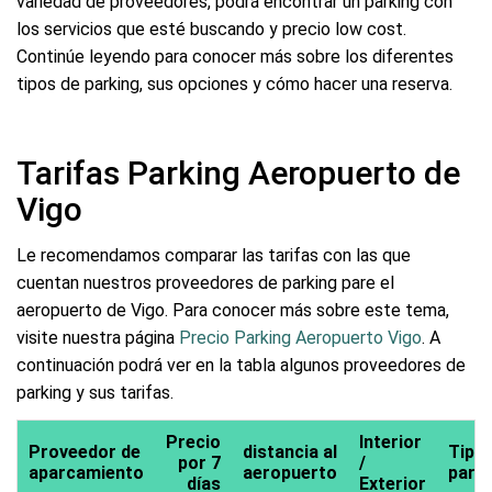
variedad de proveedores, podrá encontrar un parking con
los servicios que esté buscando y precio low cost.
Continúe leyendo para conocer más sobre los diferentes
tipos de parking, sus opciones y cómo hacer una reserva.
Tarifas Parking Aeropuerto de
Vigo
Le recomendamos comparar las tarifas con las que
cuentan nuestros proveedores de parking pare el
aeropuerto de Vigo. Para conocer más sobre este tema,
visite nuestra página
Precio Parking Aeropuerto Vigo
. A
continuación podrá ver en la tabla algunos proveedores de
parking y sus tarifas.
Precio
Interior
Proveedor de
distancia al
Tipo 
por 7
/
aparcamiento
aeropuerto
park
días
Exterior