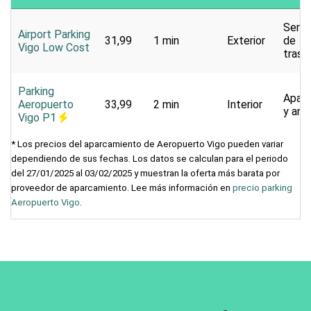
Servi
Airport Parking
31,99
1 min
Exterior
de
Vigo Low Cost
trasl
Parking
Apar
Aeropuerto
33,99
2 min
Interior
y and
Vigo P1
* Los precios del aparcamiento de Aeropuerto Vigo pueden variar
dependiendo de sus fechas. Los datos se calculan para el periodo
del 27/01/2025 al 03/02/2025 y muestran la oferta más barata por
proveedor de aparcamiento. Lee más información en
precio parking
Aeropuerto Vigo
.