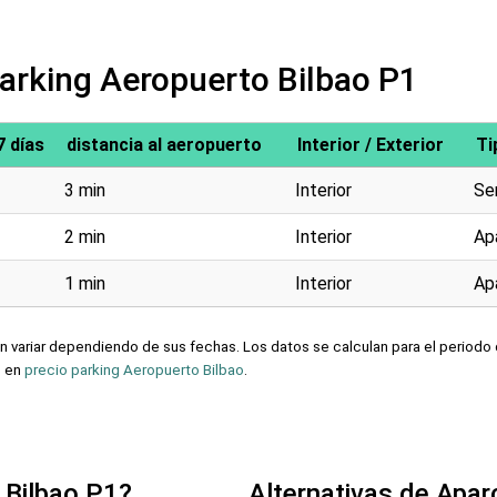
Parking Aeropuerto Bilbao P1
7 días
distancia al aeropuerto
Interior / Exterior
Ti
3 min
Interior
Ser
2 min
Interior
Ap
1 min
Interior
Ap
 variar dependiendo de sus fechas. Los datos se calculan para el periodo 
n en
precio parking Aeropuerto Bilbao
.
 Bilbao P1?
Alternativas de Apa