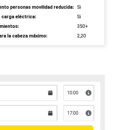
nto personas movilidad reducida:
Si
 carga eléctrica:
Si
mientos:
350+
ara la cabeza máximo:
2,20
10:00
17:00