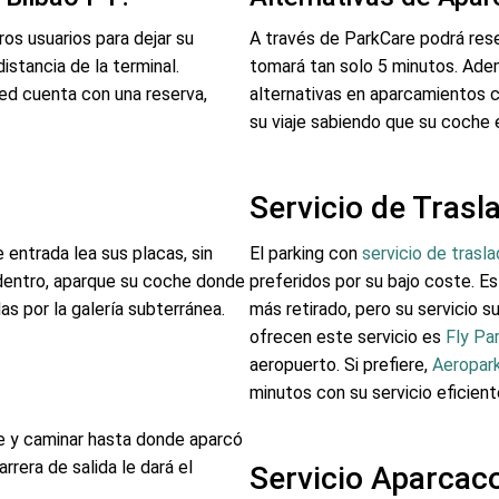
ros usuarios para dejar su
A través de ParkCare podrá rese
stancia de la terminal.
tomará tan solo 5 minutos. Ade
ted cuenta con una reserva,
alternativas en aparcamientos co
su viaje sabiendo que su coche 
Servicio de Trasl
 entrada lea sus placas, sin
El parking con
servicio de trasl
 dentro, aparque su coche donde
preferidos por su bajo coste. E
as por la galería subterránea.
más retirado, pero su servicio 
ofrecen este servicio es
Fly Pa
aeropuerto. Si prefiere,
Aeropark
minutos con su servicio eficient
je y caminar hasta donde aparcó
rera de salida le dará el
Servicio Aparcac