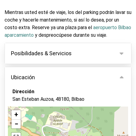
Mientras usted esté de viaje, los del parking podrán lavar su
coche y hacerle mantenimiento, si así lo desea, por un
costo extra. Reserve ya una plaza para el
aeropuerto Bilbao
aparcamiento
y despreocúpese durante su viaje.
Posibilidades & Servicios
Posibilidades
Ubicación
Aparcamiento interior
Sin entrega de llaves
Dirección
San Esteban Auzoa, 48180, Bilbao
Parking seguro
Guardia de seguridad en el recinto
+
Cámara de video-vigilancia
−
Ver en el mapa
Lavado de vehículos