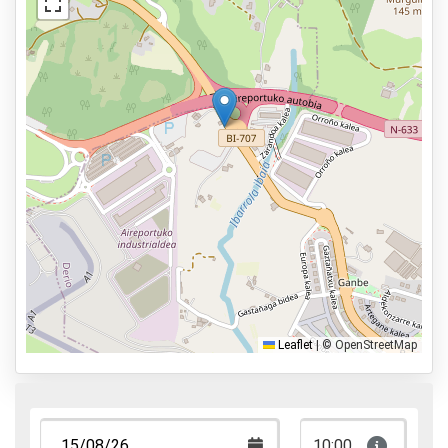
Mantenimiento del vehículo posible
Asfalto o pavimento
Iluminación exterior
Servicios
Abierto las 24 horas del día.
Reservar con antelación
100m al aeropuerto
Tipos de parking
Servicio de traslado
Leaflet
|
© OpenStreetMap
Servicio de aparcacoches
Aparca y anda
Aparca, duerme y vuela
10:00