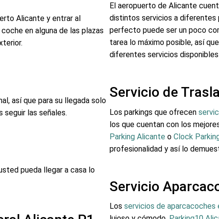
El aeropuerto de Alicante cuen
distintos servicios a diferentes
rto Alicante y entrar al
perfecto puede ser un poco c
 coche en alguna de las plazas
tarea lo máximo posible, así que
xterior.
diferentes servicios disponibles
Servicio de Trasl
al, así que para su llegada solo
Los parkings que ofrecen
servic
 seguir las señales.
los que cuentan con los mejore
Parking Alicante
o
Clock Parkin
profesionalidad y así lo demuest
usted pueda llegar a casa lo
Servicio Aparcac
Los
servicios de aparcacoches 
lujoso y cómodo.
Parking10 Ali