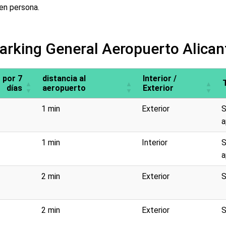
en persona.
arking General Aeropuerto Alican
 por 7
distancia al
Interior /
días
aeropuerto
Exterior
1 min
Exterior
S
a
1 min
Interior
S
a
2 min
Exterior
S
2 min
Exterior
S