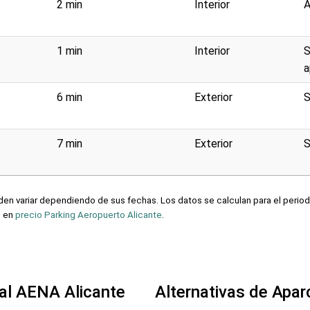
2 min
Interior
A
1 min
Interior
S
a
6 min
Exterior
S
7 min
Exterior
S
en variar dependiendo de sus fechas. Los datos se calculan para el period
n en
precio Parking Aeropuerto Alicante
.
al AENA Alicante
Alternativas de Apa