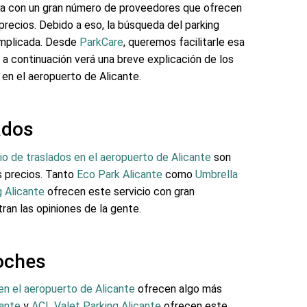
ta con un gran número de proveedores que ofrecen
 precios. Debido a eso, la búsqueda del parking
omplicada. Desde
ParkCare
, queremos facilitarle esa
 a continuación verá una breve explicación de los
 en el aeropuerto de Alicante.
ados
io de traslados en el aeropuerto de Alicante
son
s precios. Tanto
Eco Park Alicante
como
Umbrella
g Alicante
ofrecen este servicio con gran
ran las opiniones de la gente.
oches
en el aeropuerto de Alicante
ofrecen algo más
cante
y
ACL Valet Parking Alicante
ofrecen este