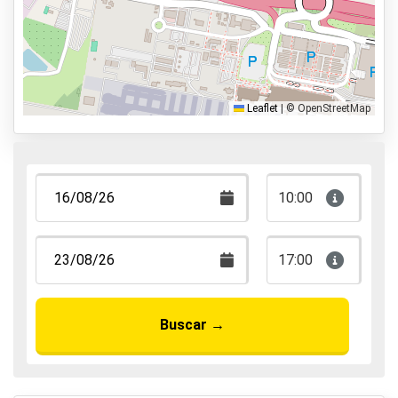
Servicio de aparcacoches
Aparca y anda
Aparca, duerme y vuela
Leaflet
|
© OpenStreetMap
10:00
17:00
Buscar
→