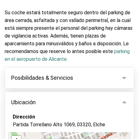
Su coche estará totalmente seguro dentro del parking de
área cerrada, asfaltada y con vallado perimetral, en la cual
está siempre presente el personal del parking hay cámaras
de vigilancia activas. Además, tienen plazas de
aparcamiento para minusválidos y baños a disposición. Le
recomendamos que reserve lo antes posible este
parking
en el aeropuerto de Alicante
.
Posibilidades & Servicios
Posibilidades
Ubicación
Aparcamiento interior
Sin entrega de llaves
Dirección
Partida Torrellano Alto 1069, 03320, Elche
Asfalto o pavimento
Lavado de vehículos