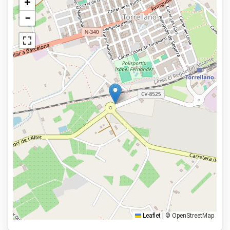
+
Cámara de video-vigilancia
−
Ver en el mapa
Iluminación exterior
Parking seguro
Servicios
Abierto las 24 horas del día.
Reservar con antelación
3,5km al aeropuerto
Tipos de parking
Servicio de traslado
Servicio de aparcacoches
Aparca y anda
Leaflet
|
© OpenStreetMap