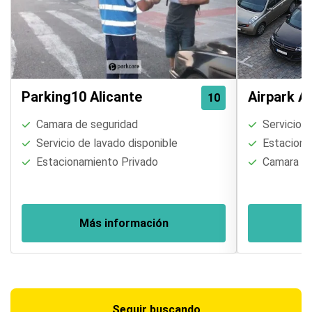
Parking10 Alicante
Airpark Al
10
Camara de seguridad
Servicio d
Servicio de lavado disponible
Estaciona
Estacionamiento Privado
Camara de
Más información
M
Seguir buscando