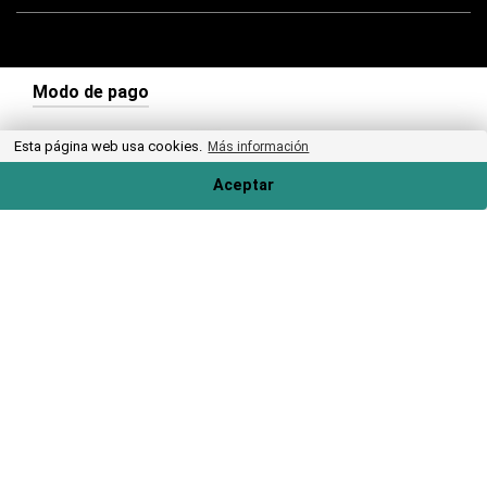
Modo de pago
Esta página web usa cookies.
Más información
Aceptar
Sello de calidad
(8.6/
10
)
© 2025 ParkCare - Todos los derechos reservadosPrivacidad
Privacidad
Condiciones generales