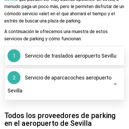
menudo paga un poco más, pero le permiten disfrutar de un
cómodo servicio valet en el que ahorrará el tiempo y el
estrés de buscar una plaza de parking.
A continuación le ofrecemos una muestra de estos
servicios de parking y cómo funcionan.
1
Servicio de traslados aeropuerto Sevilla
Los aparcamientos con servicio de traslados son
muy populares en el aeropuerto de Sevilla por sus
2
Servicio de aparcacoches aeropuerto
precios asequibles. Con esta opción de
Sevilla
aparcamiento, solo deberá aparcar su vehículo en la
zona de aparcamiento del proveedor elegido. A
Con el servicio de aparcacoches en el aeropuerto
continuación, un autobús gratuito le llevará al
de Sevilla, puede conducir su vehículo directamente
aeropuerto y, por supuesto, le recogerá de nuevo
Todos los proveedores de parking
a la terminal del aeropuerto. Allí, su coche será
después de su viaje.
en el aeropuerto de Sevilla
recogido por el personal del proveedor del