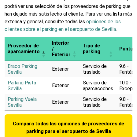
podrá ver una selección de los proveedores de parking que
han dejado más satisfecho al cliente. Para ver una lista más
extensa y general, consulte todas las
opiniones de los
clientes sobre el parking en el aeropuerto de Sevilla
.
Interior
Proveedor de
Tipo de
/
Puntua
aparcamiento
parking
Exterior
Braco Parking
Servicio de
9.6 -
Exterior
Sevilla
traslado
Fantást
Parking Pista
Servicio de
10.0 -
Exterior
Sevilla
aparcacoches
Excepci
Parking Vuela
Servicio de
9.8 -
Exterior
Sevilla
traslado
Fantást
Compara todas las opiniones de proveedores de
parking para el aeropuerto de Sevilla