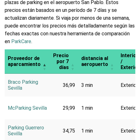
plazas de parking en el aeropuerto San Pablo. Estos
precios están basados en un período de 7 días y se
actualizan diariamente. Si viaja por menos de una semana,
puede encontrar los precios más detalladamente según las
fechas exactas con nuestra herramienta de comparación
en
ParkCare
.
Precio
Interior
Proveedor de
distancia al
por 7
/
aparcamiento
aeropuerto
días
Exterior
Braco Parking
36,99
3 min
Exterior
Sevilla
McParking Sevilla
29,99
1 min
Exterior
Parking Guerrero
34,75
1 min
Exterior
Sevilla