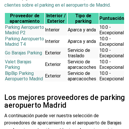
clientes sobre el parking en el aeropuerto de Madrid
.
Proveedor de
Interior /
Tipo de
Puntuación
aparcamiento
Exterior
parking
Parking Aeropuerto
10.0 -
Interior
Aparca y anda
Madrid P2
Excepcional
Parking Aeropuerto
10.0 -
Interior
Aparca y anda
Madrid T4
Excepcional
Servicio de
10.0 -
Go Barajas Parking
Exterior
traslado
Excepcional
Valet Barajas
Servicio de
10.0 -
Exterior
Parking
aparcacoches
Excepcional
BipBip Parking
Servicio de
10.0 -
Exterior
Aeropuerto Madrid
aparcacoches
Excepcional
Los mejores proveedores de parking
aeropuerto Madrid
A continuación puede ver nuestra selección de
proveedores de aparcamiento en el aeropuerto de Barajas