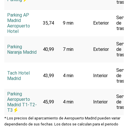
trasl
Parking AP
Servi
Madrid
35,74
9 min
Exterior
de
Aeropuerto
trasl
Hotel
Servi
Parking
40,99
7 min
Exterior
de
Naranja Madrid
trasl
Servi
Tach Hotel
43,99
4 min
Interior
de
Madrid
trasl
Parking
Servi
Aeropuerto
45,99
4 min
Interior
de
Madrid T1-T2-
trasl
T3
* Los precios del aparcamiento de Aeropuerto Madrid pueden variar
dependiendo de sus fechas. Los datos se calculan para el periodo