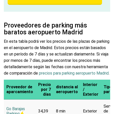
Proveedores de parking más
baratos aeropuerto Madrid
En esta tabla podrá ver los precios de las plazas de parking
en el aeropuerto de Madrid. Estos precios están basados
en un período de 7 días y se actualizan diariamente. Si viaja
por menos de 7 días, puede encontrar los precios más
detalladamente según las fechas con nuestra herramienta
de comparación de
precios para parking aeropuerto Madrid
.
Precio
Interior
Proveedor de
distancia al
Tipo 
por 7
/
aparcamiento
aeropuerto
parki
días
Exterior
Servi
Go Barajas
34,39
8 min
Exterior
de
Parking