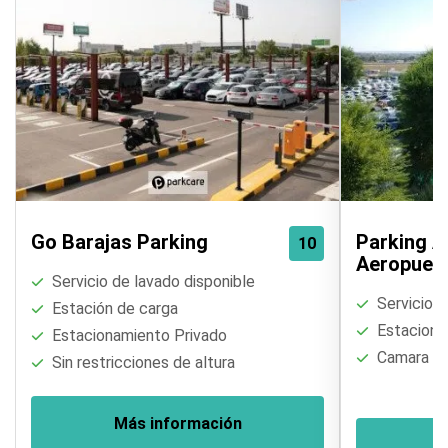
Servicio de aparcacoches aeropuerto
Madrid
Go Barajas Parking
Parking A
10
Aeropuert
Servicio de lavado disponible
Servicio d
Estación de carga
Estaciona
Estacionamiento Privado
Camara de
Sin restricciones de altura
Más información
M