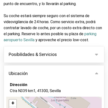
punto de encuentro, y lo llevarán al parking.
Su coche estará siempre seguro con el sistema de
videovigilancia de 24 horas. Como servicio extra, podrá
contratar lavado de coche, por un costo extra directo con
el parking. Reserve lo antes posible su plaza de
parking
aeropuerto Sevilla
y aproveche el precio low-cost.
Posibilidades & Servicios
Posibilidades
Ubicación
Aparcamiento interior
Sin entrega de llaves
Dirección
Ctra N339 km1, 41300, Sevilla
Cámara de video-vigilancia
Asfalto o pavimento
+