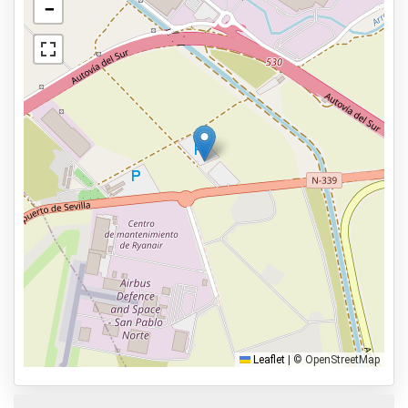
Parking seguro
−
Ver en el mapa
Lavado de vehículos
Servicios
Abierto las 24 horas del día.
Reservar con antelación
2km al aeropuerto
Tipos de parking
Servicio de traslado
Servicio de aparcacoches
Aparca y anda
Aparca, duerme y vuela
Leaflet
|
© OpenStreetMap