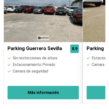
Parking Guerrero Sevilla
Parking Pi
8.9
Sin restricciones de altura
Estaciona
Estacionamiento Privado
Camara de
Camara de seguridad
Más información
M