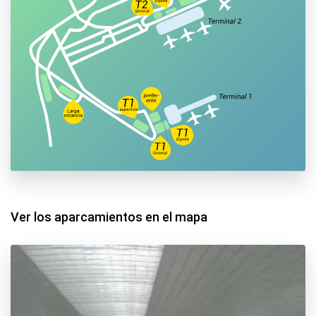
agarrar el Rodalies R2S hasta el Prat del Llobregat
y una vez ahí el metro L9S hasta el aeropuerto. Si
viene de ciudades interiores como Manresa, puede
llegar a la estación de Sants con el tren R4, y desde
ahí subirse al tren R2N hasta el aeropuerto. Desde
Tarragona tiene la opción de bus "BUSPLANA" que
le llevará directo al aeropuerto
Ver los aparcamientos en el mapa