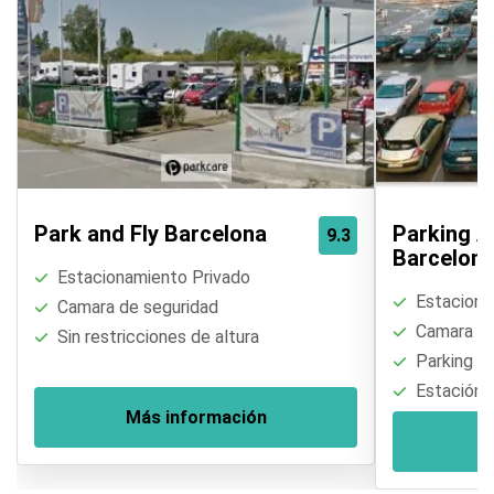
Park and Fly Barcelona
Parking 
9.3
Barcelon
Estacionamiento Privado
Estaciona
Camara de seguridad
Camara de
Sin restricciones de altura
Parking of
Estación 
Más información
M