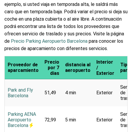
ejemplo, si usted viaja en temporada alta, le saldrá más
caro que en temporada baja. Podrá variar el precio si deja su
coche en una plaza cubierta o al aire libre. A continuación
podrá encontrar una lista de todos los proveedores que
ofrecen servicio de traslado y sus precios. Visite la página
de
Precio Parking Aeropuerto Barcelona
para conocer los
precios de aparcamiento con diferentes servicios.
Precio
Interior
Proveedor de
distancia al
Tipo 
por 7
/
aparcamiento
aeropuerto
park
días
Exterior
Servi
Park and Fly
51,49
4 min
Exterior
de
Barcelona
trasl
Parking AENA
Servi
Aeropuerto
72,99
5 min
Exterior
de
Barcelona
trasl