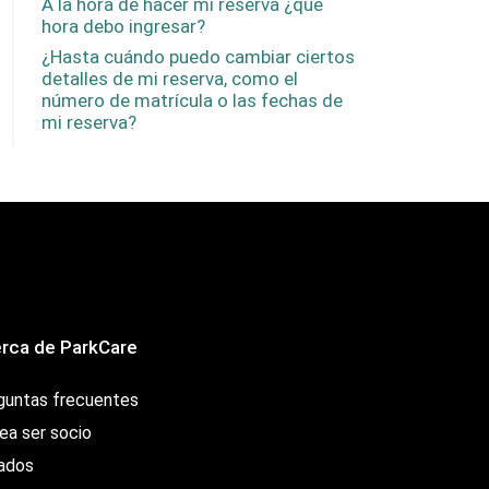
A la hora de hacer mi reserva ¿qué
hora debo ingresar?
¿Hasta cuándo puedo cambiar ciertos
detalles de mi reserva, como el
número de matrícula o las fechas de
mi reserva?
rca de ParkCare
guntas frecuentes
ea ser socio
iados