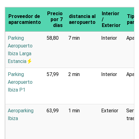
Precio
Interior
Proveedor de
distancia al
Tipo
por 7
/
aparcamiento
aeropuerto
park
días
Exterior
Parking
58,80
7 min
Interior
Aparc
Aeropuerto
Ibiza Larga
Estancia
Parking
57,99
2 min
Interior
Aparc
Aeropuerto
Ibiza P1
Aeroparking
63,99
1 min
Exterior
Servi
Ibiza
trasl