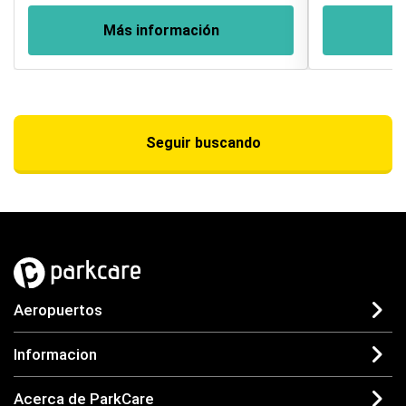
Más información
M
Seguir buscando
Aeropuertos
Informacion
Acerca de ParkCare