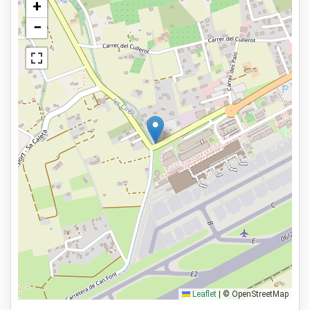
+
−
Leaflet
|
© OpenStreetMap