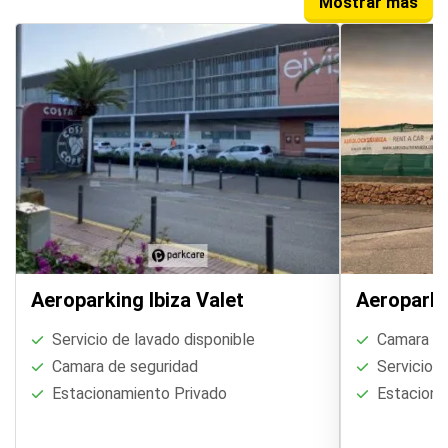
Mostrar más
Aeroparking Ibiza Valet
Aeroparki
Servicio de lavado disponible
Camara de
Camara de seguridad
Servicio d
Estacionamiento Privado
Estaciona