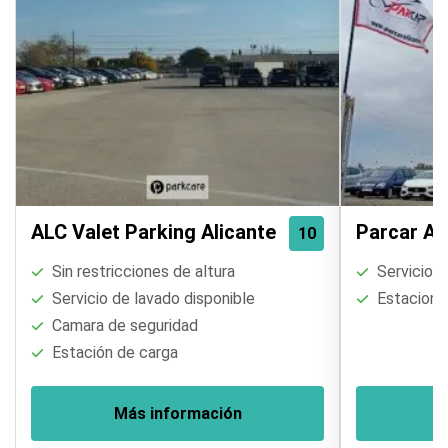
ALC Valet Parking Alicante
Parcar Al
10
Sin restricciones de altura
Servicio d
Servicio de lavado disponible
Estaciona
Camara de seguridad
Estación de carga
Más información
M