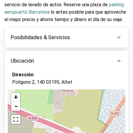
servicio de lavado de autos. Reserve una plaza de
parking
aeropuerto Barcelona
lo antes posible para que aproveche
el mejor precio y ahorre tiempo y dinero el día de su viaje.
Posibilidades & Servicios
Posibilidades
Ubicación
Aparcamiento interior
Sin entrega de llaves
Dirección
Polígono 2, 140 03195, Altet
Asfalto o pavimento
Lavado de vehículos
+
Cámara de video-vigilancia
−
Ver en el mapa
Guardia de seguridad en el recinto
Iluminación exterior