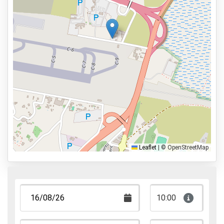
Parking seguro
Aseos disponibles
Servicios
Abierto de 05:00 a 00:00
Reservar con antelación
3,6km al aeropuerto
Tipos de parking
Servicio de traslado
Leaflet
|
© OpenStreetMap
Servicio de aparcacoches
Aparca y anda
Aparca, duerme y vuela
10:00