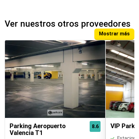
Ver nuestros otros proveedores
Mostrar más
Parking Aeropuerto
VIP Parki
8.6
Valencia T1
Estaciona