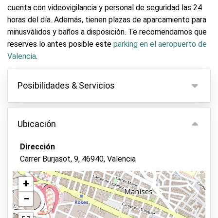
cuenta con videovigilancia y personal de seguridad las 24
horas del día. Además, tienen plazas de aparcamiento para
minusválidos y baños a disposición. Te recomendamos que
reserves lo antes posible este
parking en el aeropuerto de
Valencia
.
Posibilidades & Servicios
Posibilidades
Ubicación
Aparcamiento interior
Sin entrega de llaves
Dirección
Carrer Burjasot, 9, 46940, Valencia
Guardia de seguridad en el recinto
Cámara de video-vigilancia
+
Asfalto o pavimento
−
Ver en el mapa
Lavado de vehículos