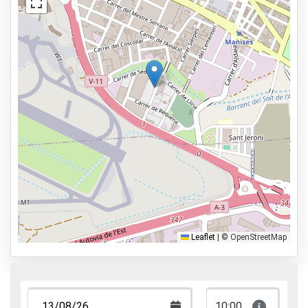
Servicios
Abierto las 24 horas del día.
Reservar con antelación
1,5km al aeropuerto
Tipos de parking
Servicio de traslado
Servicio de aparcacoches
Aparca y anda
Aparca, duerme y vuela
Leaflet
|
© OpenStreetMap
10:00