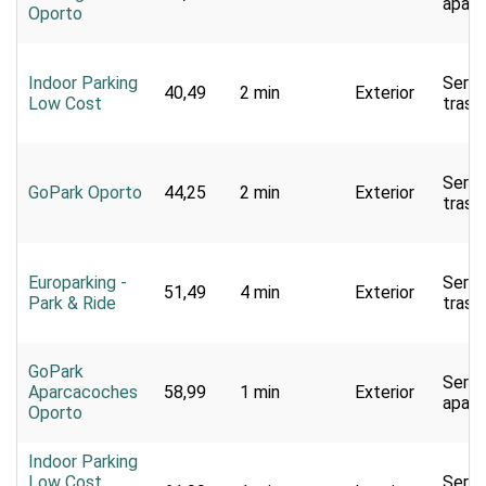
apar
Oporto
Indoor Parking
Servi
40,49
2 min
Exterior
Low Cost
trasl
Servi
GoPark Oporto
44,25
2 min
Exterior
trasl
Europarking -
Servi
51,49
4 min
Exterior
Park & Ride
trasl
GoPark
Servi
Aparcacoches
58,99
1 min
Exterior
apar
Oporto
Indoor Parking
Low Cost
Servi