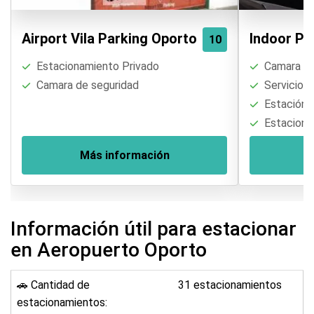
Airport Vila Parking Oporto
Indoor Pa
10
Estacionamiento Privado
Camara de
Camara de seguridad
Servicio d
Estación 
Estaciona
Más información
M
Información útil para estacionar
en Aeropuerto Oporto
🚗 Cantidad de
31 estacionamientos
estacionamientos: