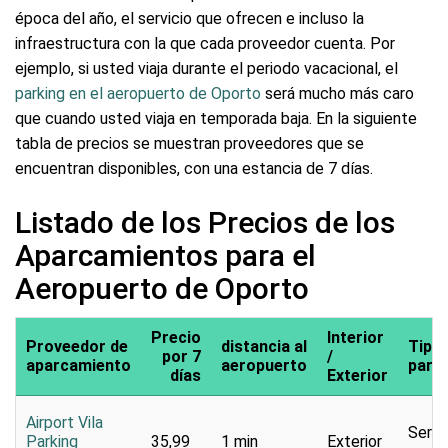
época del año, el servicio que ofrecen e incluso la
infraestructura con la que cada proveedor cuenta. Por
ejemplo, si usted viaja durante el periodo vacacional, el
parking en el aeropuerto de Oporto
será mucho más caro
que cuando usted viaja en temporada baja. En la siguiente
tabla de precios se muestran proveedores que se
encuentran disponibles, con una estancia de 7 días.
Listado de los Precios de los
Aparcamientos para el
Aeropuerto de Oporto
Precio
Interior
Proveedor de
distancia al
Tipo 
por 7
/
aparcamiento
aeropuerto
park
días
Exterior
Airport Vila
Servi
Parking
35,99
1 min
Exterior