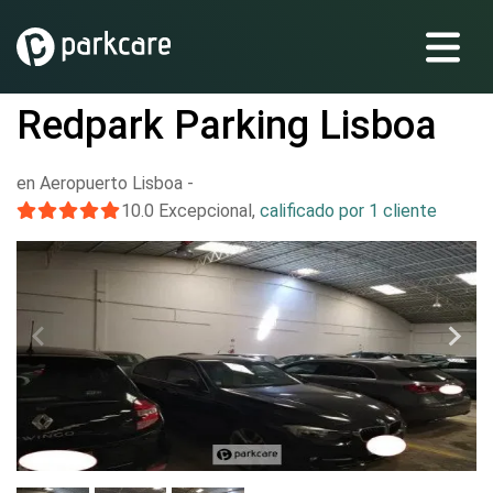
Redpark Parking Lisboa
en Aeropuerto Lisboa
-
10.0
Excepcional
,
calificado por 1 cliente