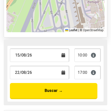
Servicio de aparcacoches
Aparca y anda
Aparca, duerme y vuela
Leaflet
|
© OpenStreetMap
10:00
17:00
Buscar
→