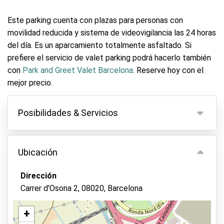
Este parking cuenta con plazas para personas con
movilidad reducida y sistema de videovigilancia las 24 horas
del día. Es un aparcamiento totalmente asfaltado. Si
prefiere el servicio de valet parking podrá hacerlo también
con
Park and Greet Valet Barcelona
. Reserve hoy con el
mejor precio.
Posibilidades & Servicios
Posibilidades
Ubicación
Aparcamiento interior
Sin entrega de llaves
Dirección
Carrer d'Osona 2, 08020, Barcelona
Parking seguro
Guardia de seguridad en el recinto
+