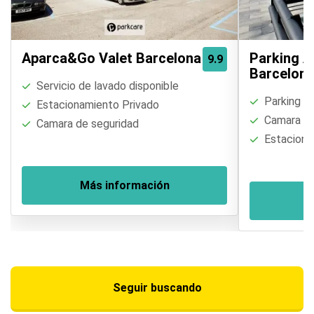
Aparca&Go Valet Barcelona
Parking A
9.9
Barcelona
Servicio de lavado disponible
Parking of
Estacionamiento Privado
Camara de
Camara de seguridad
Estaciona
Más información
M
Seguir buscando