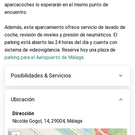
aparcacoches lo esperarán en el mismo punto de
encuentro.
Además, este aparcamiento ofrece servicio de lavado de
coche, revisión de niveles y presión de neumáticos. El
parking está abierto las 24 horas del día y cuenta con
sistema de videovigilancia. Reserve hoy una plaza de
parking para el Aeropuerto de Málaga
.
Posibilidades & Servicios
Posibilidades
Ubicación
Aparcamiento interior
Sin entrega de llaves
Dirección
Nicolás Gogol, 14, 29004, Málaga
Cámara de video-vigilancia
Lavado de vehículos