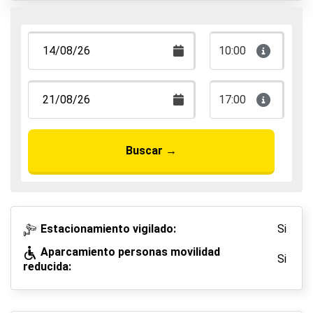
Aparca y anda
Aparca, duerme y vuela
10:00
17:00
Buscar
→
Estacionamiento vigilado:
Si
Aparcamiento personas movilidad
Si
reducida: