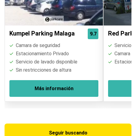
Kumpel Parking Malaga
Red Parki
9.7
Camara de seguridad
Servicio d
Estacionamiento Privado
Camara de
Servicio de lavado disponible
Estaciona
Sin restricciones de altura
Más información
M
Seguir buscando