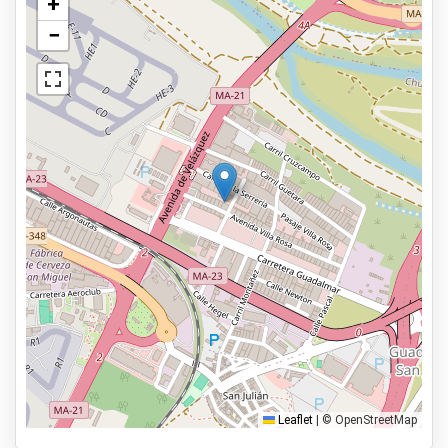
+
Mantenimiento del vehículo posible
−
Ver en el mapa
Asfalto o pavimento
Estado del coche
Parking seguro
Servicios
Abierto las 24 horas del día.
Reservar con antelación
100m al aeropuerto
Tipos de parking
Servicio de traslado
Servicio de aparcacoches
Leaflet
|
© OpenStreetMap